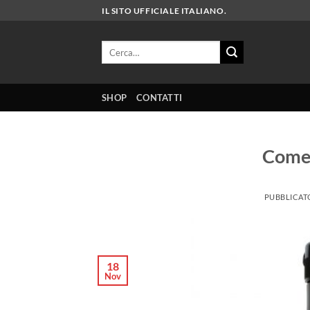
Salta
IL SITO UFFICIALE ITALIANO.
ai
contenuti
Cerca:
SHOP
CONTATTI
Come i
PUBBLICAT
18
Nov