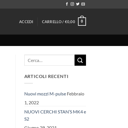
0
ACCEDI
CARRELLO /
€
0,00
ARTICOLI RECENTI
Nuovi mozzi M-pulse
Febbraio
1, 2022
NUOVI CERCHI STAN’S MK4 e
S2
Giugno 29, 2021