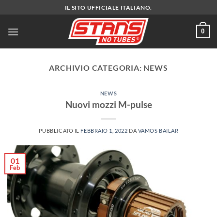
Salta
IL SITO UFFICIALE ITALIANO.
ai
contenuti
0
ARCHIVIO CATEGORIA:
NEWS
NEWS
Nuovi mozzi M-pulse
PUBBLICATO IL
FEBBRAIO 1, 2022
DA
VAMOS BAILAR
01
Feb