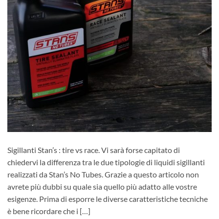
Sigillanti Stan’s : tire vs race. Vi sarà forse capitato di
chiedervi la differenza tra le due tipologie di liquidi sigillanti
realizzati da Stan’s No Tubes. Grazie a questo articolo non
avrete più dubbi su quale sia quello più adatto alle vostre
esigenze. Prima di esporre le diverse caratteristiche tecniche
è bene ricordare che i […]