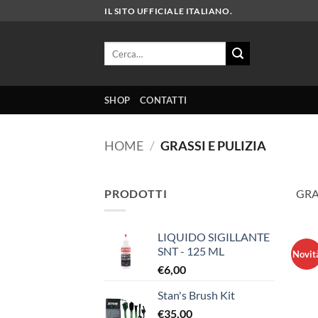
Salta
IL SITO UFFICIALE ITALIANO.
ai
contenuti
Cerca:
SHOP
CONTATTI
HOME
/
GRASSI E PULIZIA
PRODOTTI
GRA
LIQUIDO SIGILLANTE
SNT - 125 ML
Novit
€
6,00
Stan's Brush Kit
€
35,00