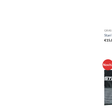
GRASS
Stan
€
15,
Novit