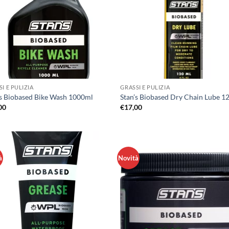
I E PULIZIA
GRASSI E PULIZIA
’s Biobased Bike Wash 1000ml
Stan’s Biobased Dry Chain Lube 1
00
€
17,00
à
Novità