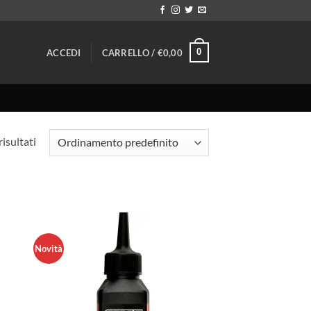
0
ACCEDI
CARRELLO /
€
0,00
risultati
Novità