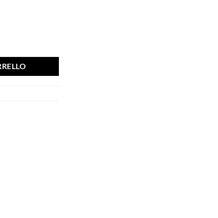
120ml quantità
RRELLO