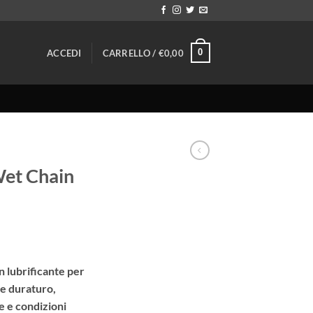
0
ACCEDI
CARRELLO /
€
0,00
Wet Chain
 lubrificante per
 e duraturo,
e e condizioni