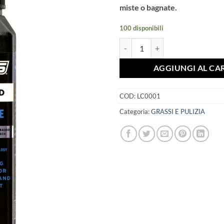
miste o bagnate.
100 disponibili
Stan's Biobased Wet Chain Lube 
AGGIUNGI AL CA
COD:
LC0001
Categoria:
GRASSI E PULIZIA