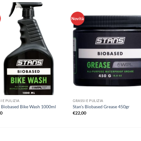
à
Novità
I E PULIZIA
GRASSI E PULIZIA
s Biobased Bike Wash 1000ml
Stan’s Biobased Grease 450gr
00
€
22,00