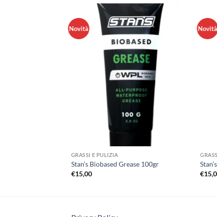
Novità
Novit
GRASSI E PULIZIA
GRASS
y Chain Lube 120ml
Stan’s Biobased Grease 100gr
Stan’
€
15,00
€
15,