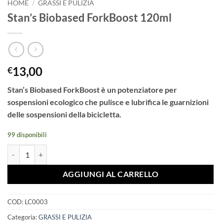
HOME
/
GRASSI E PULIZIA
Stan’s Biobased ForkBoost 120ml
13,00
€
Stan’s Biobased ForkBoost è un potenziatore per
sospensioni ecologico che pulisce e lubrifica le guarnizioni
delle sospensioni della bicicletta.
99 disponibili
Stan's Biobased ForkBoost 120ml quantità
AGGIUNGI AL CARRELLO
COD:
LC0003
Categoria:
GRASSI E PULIZIA