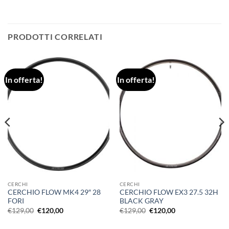
PRODOTTI CORRELATI
In offerta!
In offerta!
CERCHI
CERCHI
CERCHIO FLOW MK4 29″ 28
CERCHIO FLOW EX3 27.5 32H
FORI
BLACK GRAY
Il
Il
Il
Il
€
129,00
€
120,00
€
129,00
€
120,00
prezzo
prezzo
prezzo
prezzo
originale
attuale
originale
attuale