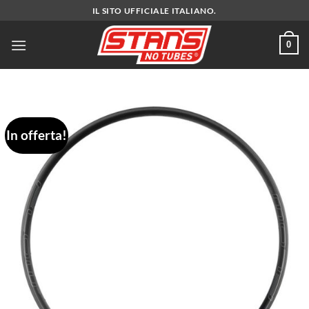
Salta
IL SITO UFFICIALE ITALIANO.
ai
contenuti
0
In offerta!