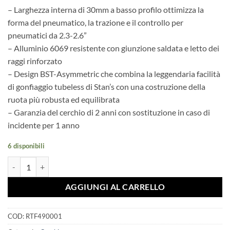
era:
è:
– Larghezza interna di 30mm a basso profilo ottimizza la
€129,00.
€120,00.
forma del pneumatico, la trazione e il controllo per
pneumatici da 2.3-2.6”
– Alluminio 6069 resistente con giunzione saldata e letto dei
raggi rinforzato
– Design BST-Asymmetric che combina la leggendaria facilità
di gonfiaggio tubeless di Stan’s con una costruzione della
ruota più robusta ed equilibrata
– Garanzia del cerchio di 2 anni con sostituzione in caso di
incidente per 1 anno
6 disponibili
CERCHIO FLOW MK4 29" 28 FORI quantità
AGGIUNGI AL CARRELLO
COD:
RTF490001