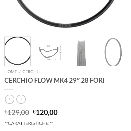
HOME
/
CERCHI
CERCHIO FLOW MK4 29″ 28 FORI
Il
Il
129,00
120,00
€
€
prezzo
prezzo
**CARATTERISTICHE:**
originale
attuale