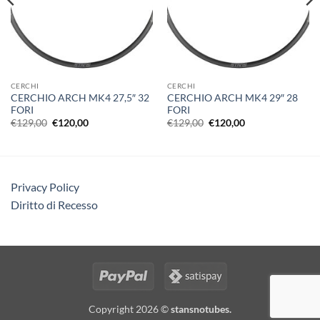
CERCHI
CERCHI
CERCHIO ARCH MK4 27,5″ 32
CERCHIO ARCH MK4 29″ 28
FORI
FORI
Il
Il
Il
Il
€
129,00
€
120,00
€
129,00
€
120,00
prezzo
prezzo
prezzo
prezzo
originale
attuale
originale
attuale
era:
è:
era:
è:
€129,00.
€120,00.
€129,00.
€120,00.
Privacy Policy
Diritto di Recesso
Copyright 2026 ©
stansnotubes.