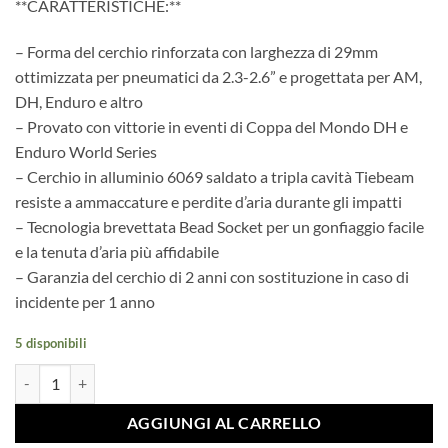
**CARATTERISTICHE:**
originale
attuale
era:
è:
– Forma del cerchio rinforzata con larghezza di 29mm
€129,00.
€120,00.
ottimizzata per pneumatici da 2.3-2.6” e progettata per AM,
DH, Enduro e altro
– Provato con vittorie in eventi di Coppa del Mondo DH e
Enduro World Series
– Cerchio in alluminio 6069 saldato a tripla cavità Tiebeam
resiste a ammaccature e perdite d’aria durante gli impatti
– Tecnologia brevettata Bead Socket per un gonfiaggio facile
e la tenuta d’aria più affidabile
– Garanzia del cerchio di 2 anni con sostituzione in caso di
incidente per 1 anno
5 disponibili
CERCHIO FLOW EX3 29 32H BLACK GRAY quantità
AGGIUNGI AL CARRELLO