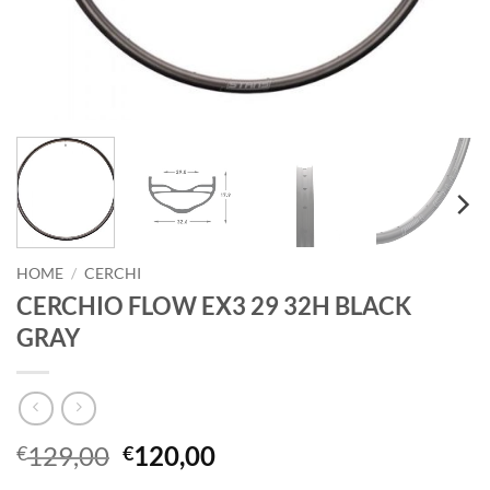
HOME
/
CERCHI
CERCHIO FLOW EX3 29 32H BLACK
GRAY
Il
Il
129,00
120,00
€
€
prezzo
prezzo