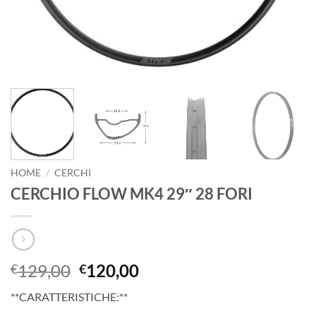
HOME
/
CERCHI
CERCHIO FLOW MK4 29″ 28 FORI
Il
Il
129,00
120,00
€
€
prezzo
prezzo
**CARATTERISTICHE:**
originale
attuale