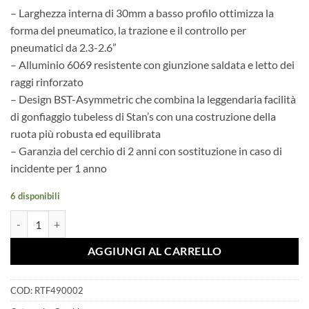
era:
è:
– Larghezza interna di 30mm a basso profilo ottimizza la
€129,00.
€120,00.
forma del pneumatico, la trazione e il controllo per
pneumatici da 2.3-2.6”
– Alluminio 6069 resistente con giunzione saldata e letto dei
raggi rinforzato
– Design BST-Asymmetric che combina la leggendaria facilità
di gonfiaggio tubeless di Stan’s con una costruzione della
ruota più robusta ed equilibrata
– Garanzia del cerchio di 2 anni con sostituzione in caso di
incidente per 1 anno
6 disponibili
CERCHIO FLOW MK4 29" 28 FORI quantità
AGGIUNGI AL CARRELLO
COD:
RTF490002