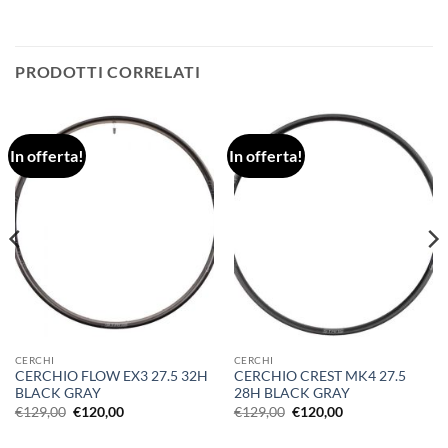
PRODOTTI CORRELATI
In offerta!
In offerta!
CERCHI
CERCHI
CERCHIO FLOW EX3 27.5 32H
CERCHIO CREST MK4 27.5
BLACK GRAY
28H BLACK GRAY
Il
Il
Il
Il
€
129,00
€
120,00
€
129,00
€
120,00
prezzo
prezzo
prezzo
prezzo
originale
attuale
originale
attuale