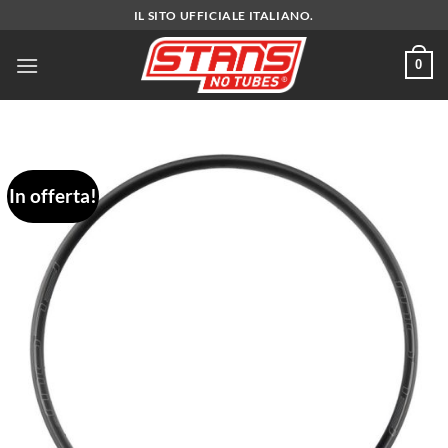
Salta
IL SITO UFFICIALE ITALIANO.
ai
contenuti
0
In offerta!