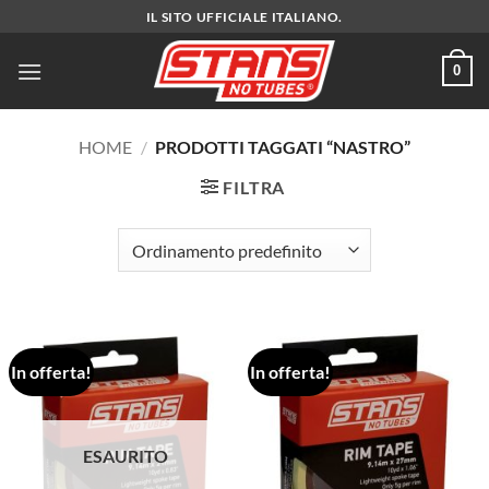
Salta
IL SITO UFFICIALE ITALIANO.
ai
contenuti
0
HOME
/
PRODOTTI TAGGATI “NASTRO”
FILTRA
In offerta!
In offerta!
ESAURITO