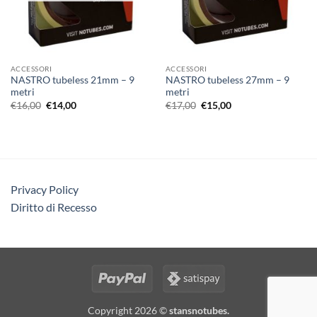
ACCESSORI
ACCESSORI
NASTRO tubeless 21mm – 9
NASTRO tubeless 27mm – 9
metri
metri
Il
Il
Il
Il
€
16,00
€
14,00
€
17,00
€
15,00
prezzo
prezzo
prezzo
prezzo
originale
attuale
originale
attuale
era:
è:
era:
è:
€16,00.
€14,00.
€17,00.
€15,00.
Privacy Policy
Diritto di Recesso
Copyright 2026 ©
stansnotubes.