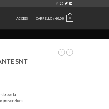
0
ACCEDI
CARRELLO /
€
0,00
ANTE SNT
ndo per la
me prevenzione