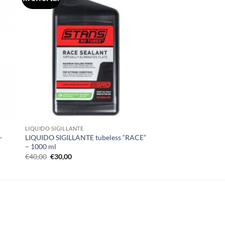
LIQUIDO SIGILLANTE
–
LIQUIDO SIGILLANTE tubeless “RACE”
– 1000 ml
Il
Il
€
40,00
€
30,00
prezzo
prezzo
originale
attuale
era:
è:
€40,00.
€30,00.