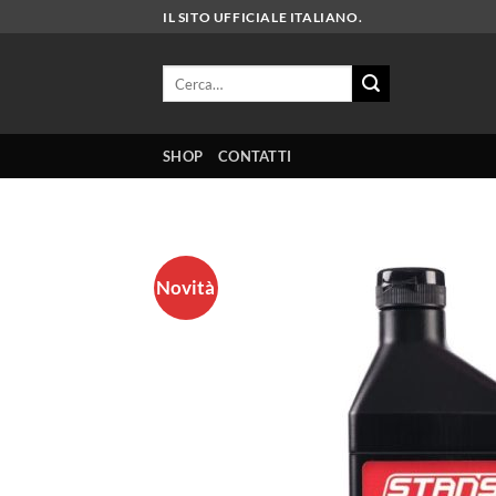
Salta
IL SITO UFFICIALE ITALIANO.
ai
contenuti
Cerca:
SHOP
CONTATTI
Novità