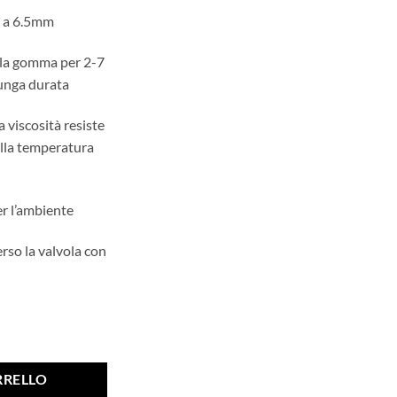
no a 6.5mm
ella gomma per 2-7
lunga durata
viscosità resiste
alla temperatura
er l’ambiente
rso la valvola con
L quantità
RRELLO