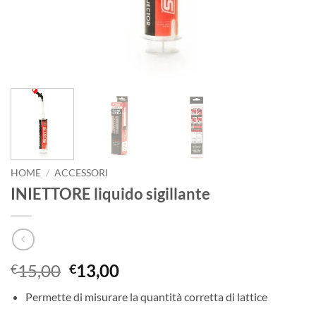
HOME
/
ACCESSORI
INIETTORE liquido sigillante
Il
Il
15,00
13,00
€
€
prezzo
prezzo
Permette di misurare la quantità corretta di lattice
originale
attuale