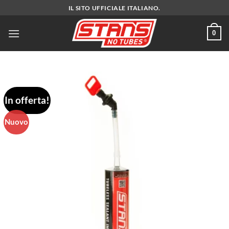
Salta
IL SITO UFFICIALE ITALIANO.
ai
contenuti
0
In offerta!
Nuovo