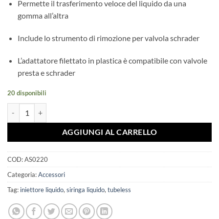
era:
è:
Permette il trasferimento veloce del liquido da una
€15,00.
€13,00.
gomma all’altra
Include lo strumento di rimozione per valvola schrader
L’adattatore filettato in plastica è compatibile con valvole
presta e schrader
20 disponibili
INIETTORE liquido sigillante quantità
AGGIUNGI AL CARRELLO
COD:
AS0220
Categoria:
Accessori
Tag:
iniettore liquido
,
siringa liquido
,
tubeless